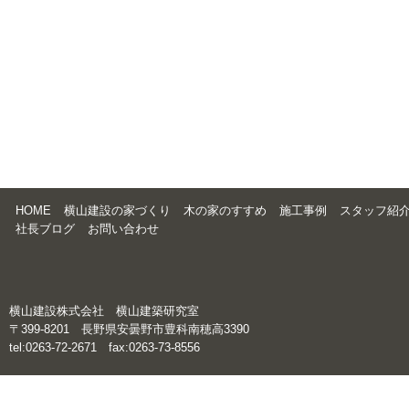
HOME
横山建設の家づくり
木の家のすすめ
施工事例
スタッフ紹
社長ブログ
お問い合わせ
横山建設株式会社 横山建築研究室
〒399-8201 長野県安曇野市豊科南穂高3390
tel:0263-72-2671 fax:0263-73-8556